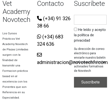
Vet
Contacto
Suscríbete
Academy
Novotech
(+34) 91 326
38 66
He leído y acepto
Los Cursos
la política de
(+34) 683
Prácticos Vet
privacidad
324 636
Academy Novotech
Su dirección de correo
de Plazas Limitadas
electrónico para
surgen con la
enviarle nuestro boletín
finalidad de
administracion@novotechfv.com
e información sobre las
transmitir una
activiades formativas
de Novotech
Formacion práctica
basad en al
excelencia con los
Ponentes que son
Referencia en su
Especialidad.