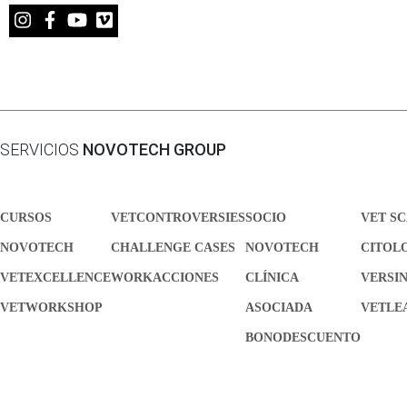
SERVICIOS
NOVOTECH GROUP
CURSOS
VETCONTROVERSIES
SOCIO
VET S
NOVOTECH
CHALLENGE CASES
NOVOTECH
CITOL
VETEXCELLENCE
WORKACCIONES
CLÍNICA
VERSI
VETWORKSHOP
ASOCIADA
VETLE
BONODESCUENTO