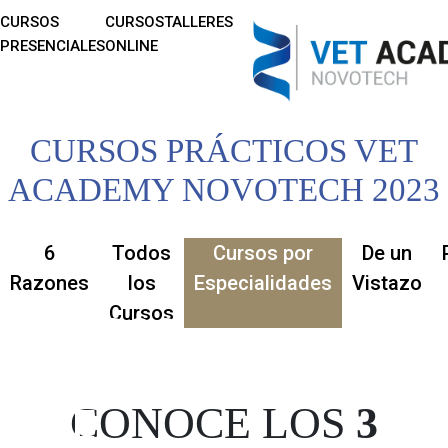
CURSOS
CURSOS
TALLERES
PRESENCIALES
ONLINE
CURSOS PRÁCTICOS VET
ACADEMY NOVOTECH 2023
6
Todos
Cursos por
De un
Razones
los
Especialidades
Vistazo
Cursos
CURSO
PRÁCTICO
CONOCE LOS
3
DE