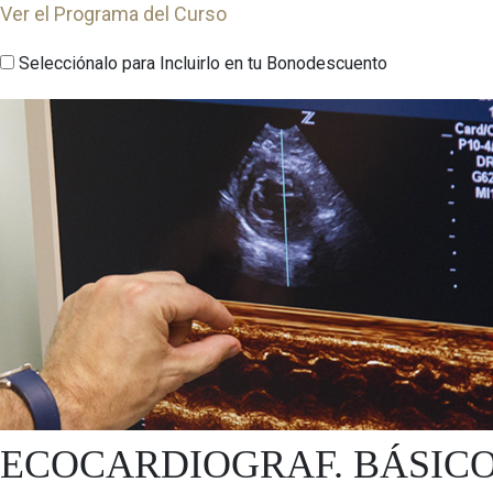
Ver el Programa del Curso
Selecciónalo para Incluirlo en tu Bonodescuento
ECOCARDIOGRAF. BÁSIC