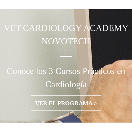
VET CARDIOLOGY
ACADEMY
NOVOTECH
Conoce los 3 Cursos Prácticos en
Cardiología
VER EL PROGRAMA >