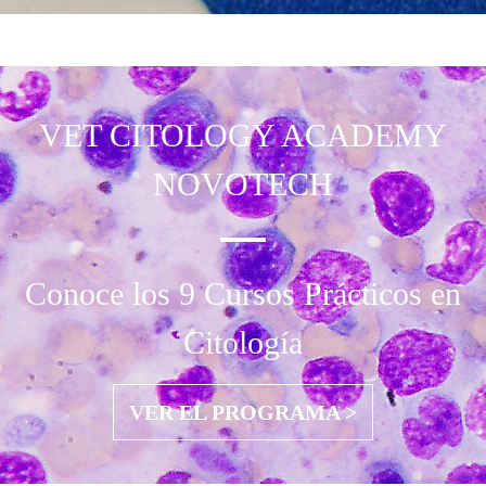
VET CITOLOGY
ACADEMY
NOVOTECH
Conoce los 9 Cursos Prácticos en
Citología
VER EL PROGRAMA >