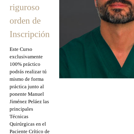
riguroso
orden de
Inscripción
Este Curso
exclusivamente
100% práctico
podrás realizar tú
mismo de forma
práctica junto al
ponente Manuel
Jiménez Peláez las
principales
Técnicas
Quirúrgicas en el
Paciente Crítico de