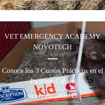
VET EMERGENCY
ACADEMY
NOVOTECH
Conoce los 3 Cursos Prácticos en el
Paciente Crítico
VER EL PROGRAMA >