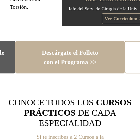
Torsión.
Jefe del Serv. de Cirugía de la Univ.
Ver Currículum 
de
Descárgate el Folleto
con el Programa >>
CONOCE TODOS LOS
CURSOS
PRÁCTICOS
DE CADA
ESPECIALIDAD
Si te inscribes a 2 Cursos a la