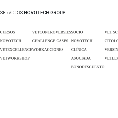
SERVICIOS
NOVOTECH GROUP
CURSOS
VETCONTROVERSIES
SOCIO
VET S
NOVOTECH
CHALLENGE CASES
NOVOTECH
CITOL
VETEXCELLENCE
WORKACCIONES
CLÍNICA
VERSI
VETWORKSHOP
ASOCIADA
VETLE
BONODESCUENTO