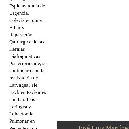
Esplenectomía de
Urgencia,
Colecistectomia
Biliar y
Reparación
Quirúrgica de las
Hernias
Diafragmáticas.
Posteriormente, se
continuará con la
realización de
Laryngeal Tie
Back en Pacientes
con Parálisis
Laríngea y
Lobectomía
Pulmonar en
José Luis Martín
Pacientes con