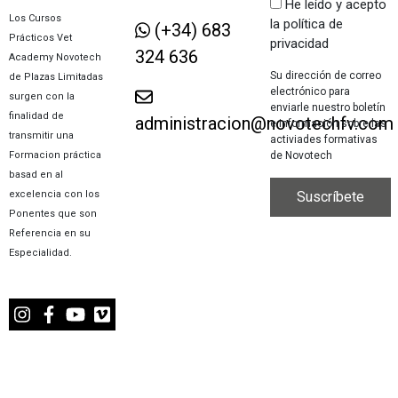
He leído y acepto
Los Cursos
la política de
(+34) 683
Prácticos Vet
privacidad
324 636
Academy Novotech
Su dirección de correo
de Plazas Limitadas
electrónico para
surgen con la
enviarle nuestro boletín
finalidad de
administracion@novotechfv.com
e información sobre las
transmitir una
activiades formativas
de Novotech
Formacion práctica
basad en al
excelencia con los
Ponentes que son
Referencia en su
Especialidad.