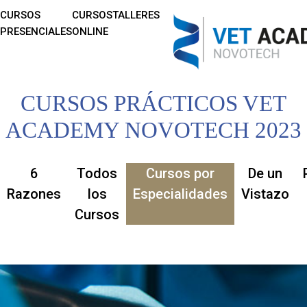
CURSOS
CURSOS
TALLERES
PRESENCIALES
ONLINE
CURSOS PRÁCTICOS VET
ACADEMY NOVOTECH 2023
6
Todos
Cursos por
De un
Razones
los
Especialidades
Vistazo
Cursos