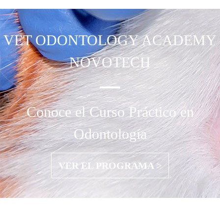
VET ODONTOLOGY
ACADEMY
NOVOTECH
Conoce el Curso Práctico en
Odontología
VER EL PROGRAMA >