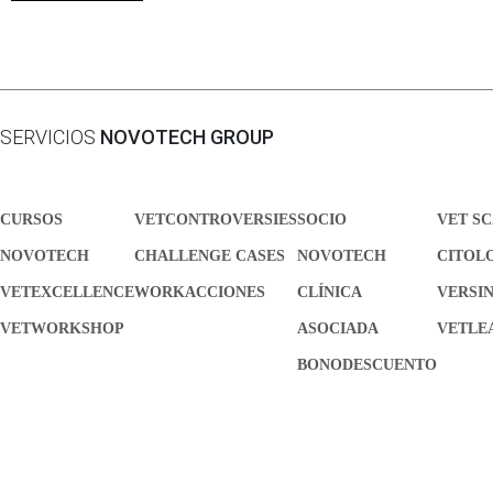
SERVICIOS
NOVOTECH GROUP
CURSOS
VETCONTROVERSIES
SOCIO
VET S
NOVOTECH
CHALLENGE CASES
NOVOTECH
CITOL
VETEXCELLENCE
WORKACCIONES
CLÍNICA
VERSI
VETWORKSHOP
ASOCIADA
VETLE
BONODESCUENTO