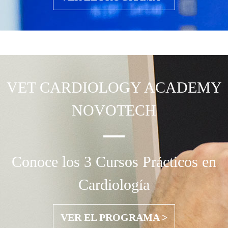
VET CARDIOLOGY
ACADEMY
NOVOTECH
Conoce los 3 Cursos Prácticos en
Cardiología
VER EL PROGRAMA >