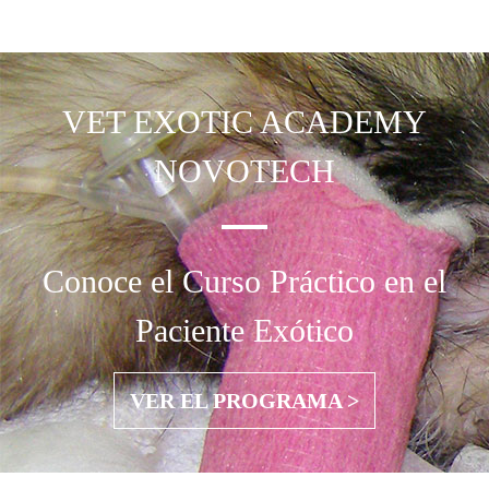
VET EXOTIC
ACADEMY
NOVOTECH
Conoce el Curso Práctico en el
Paciente Exótico
VER EL PROGRAMA >