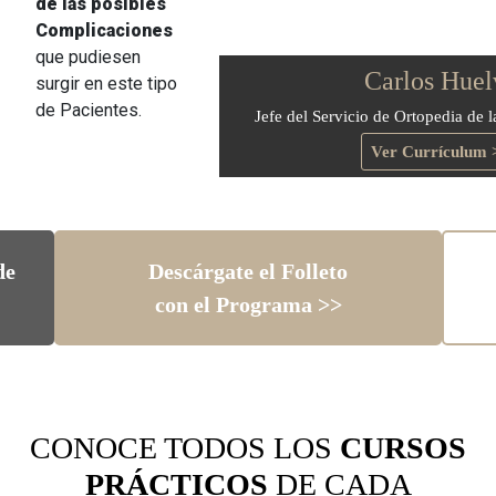
de las posibles
Complicaciones
que pudiesen
Carlos Huel
surgir en este tipo
de Pacientes.
Jefe del Servicio de Ortopedia de l
Ver Currículum 
de
Descárgate el Folleto
con el Programa >>
CONOCE TODOS LOS
CURSOS
PRÁCTICOS
DE CADA