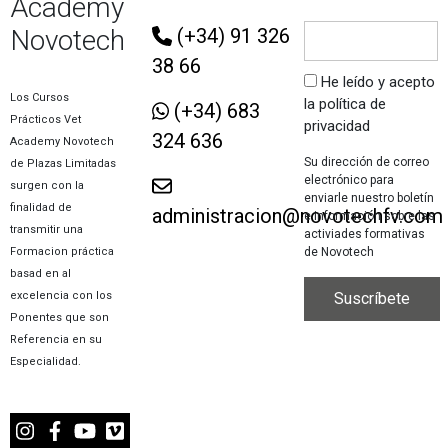
Academy
Novotech
(+34) 91 326
38 66
He leído y acepto
Los Cursos
la política de
(+34) 683
Prácticos Vet
privacidad
324 636
Academy Novotech
Su dirección de correo
de Plazas Limitadas
electrónico para
surgen con la
enviarle nuestro boletín
finalidad de
administracion@novotechfv.com
e información sobre las
transmitir una
activiades formativas
de Novotech
Formacion práctica
basad en al
excelencia con los
Ponentes que son
Referencia en su
Especialidad.