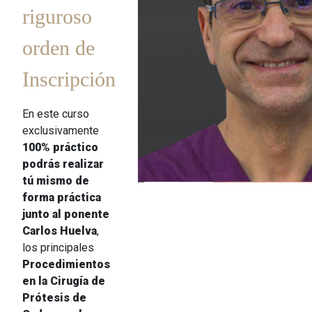
riguroso
orden de
Inscripción
En este curso
exclusivamente
100% práctico
podrás realizar
tú mismo de
forma práctica
junto al ponente
Carlos Huelva
,
los principales
Procedimientos
en la Cirugía de
Prótesis de