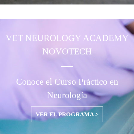
VET NEUROLOGY
ACADEMY
NOVOTECH
Conoce el Curso Práctico en
Neurología
VER EL PROGRAMA >