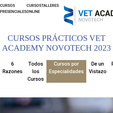
CURSOS
CURSOS
TALLERES
PRESENCIALES
ONLINE
CURSOS PRÁCTICOS VET
ACADEMY NOVOTECH 2023
6
Todos
Cursos por
De un
Razones
los
Especialidades
Vistazo
Cursos