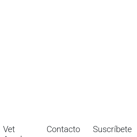
EUROPEAN ACADEMY
OF
VETERINARY CITOLOGY
VER EL PROGRAMA >
Vet
Contacto
Suscríbete