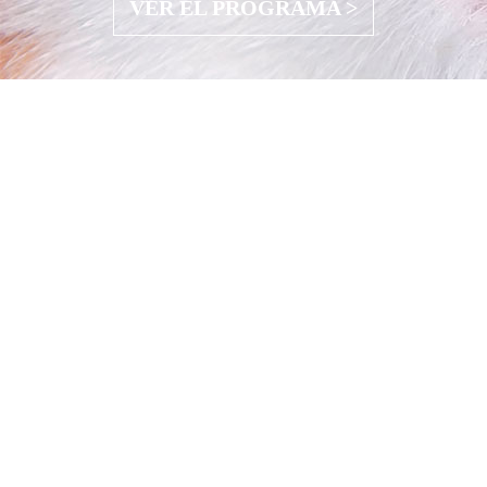
VER EL PROGRAMA >
VET DERMATOLOGY
ACADEMY NOVOTECH
Conoce el Curso Práctico en
Dermatología
VER EL PROGRAMA >