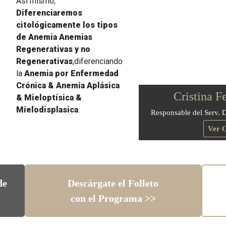
Así mismo,
Diferenciaremos
citológicamente los tipos
de Anemia Anemias
Regenerativas y no
Regenerativas
,diferenciando
la
Anemia por Enfermedad
Crónica & Anemia Aplásica
Cristina F
& Mieloptísica &
Mielodisplasica
.
Responsable del Serv. D
Ver 
de
Descárgate el Folleto
con el Programa >>