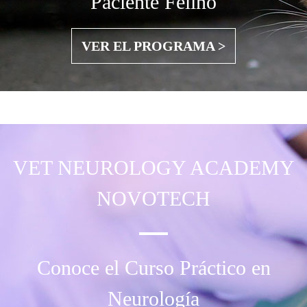
Paciente Felino
VER EL PROGRAMA >
VET NEUROLOGY
ACADEMY
NOVOTECH
Conoce el Curso Práctico en
Neurología