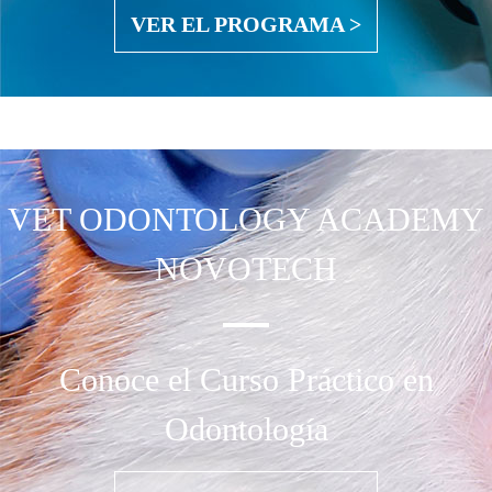
VER EL PROGRAMA >
VET ODONTOLOGY
ACADEMY
NOVOTECH
Conoce el Curso Práctico en
Odontología