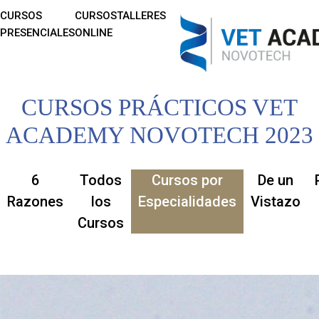
CURSOS
CURSOS
TALLERES
PRESENCIALES
ONLINE
CURSOS PRÁCTICOS VET
ACADEMY NOVOTECH 2023
6
Todos
Cursos por
De un
Razones
los
Especialidades
Vistazo
Cursos