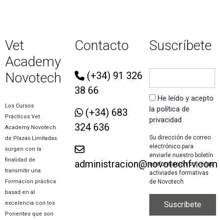
Vet
Contacto
Suscríbete
Academy
Novotech
(+34) 91 326
38 66
He leído y acepto
Los Cursos
la política de
(+34) 683
Prácticos Vet
privacidad
324 636
Academy Novotech
Su dirección de correo
de Plazas Limitadas
electrónico para
surgen con la
enviarle nuestro boletín
finalidad de
administracion@novotechfv.com
e información sobre las
transmitir una
activiades formativas
de Novotech
Formacion práctica
basad en al
excelencia con los
Ponentes que son