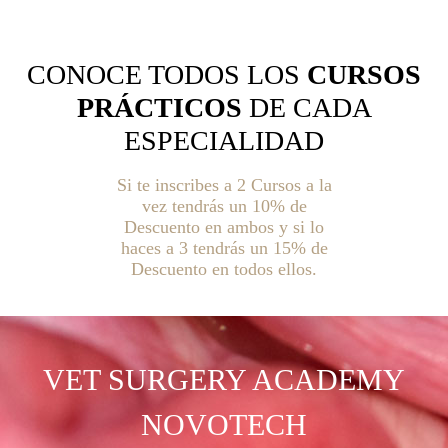
CONOCE TODOS LOS
CURSOS
PRÁCTICOS
DE CADA
ESPECIALIDAD
Si te inscribes a 2 Cursos a la
vez tendrás un 10% de
Descuento en ambos y si lo
haces a 3 tendrás un 15% de
Descuento en todos ellos.
VET SURGERY
ACADEMY
NOVOTECH