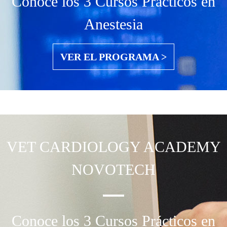
Conoce los 3 Cursos Prácticos en
Anestesia
VER EL PROGRAMA >
VET CARDIOLOGY
ACADEMY
NOVOTECH
Conoce los 3 Cursos Prácticos en