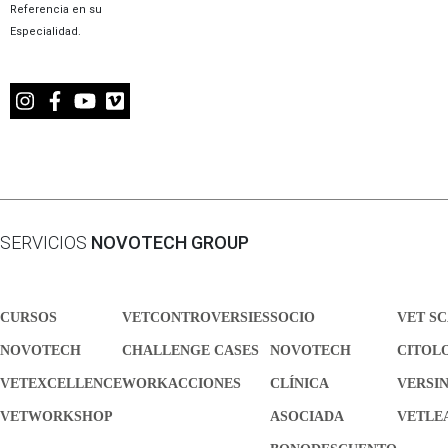
Referencia en su
Especialidad.
SERVICIOS
NOVOTECH GROUP
CURSOS
VETCONTROVERSIES
SOCIO
VET S
NOVOTECH
CHALLENGE CASES
NOVOTECH
CITOL
VETEXCELLENCE
WORKACCIONES
CLÍNICA
VERSI
VETWORKSHOP
ASOCIADA
VETLE