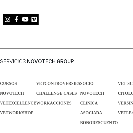
SERVICIOS
NOVOTECH GROUP
CURSOS
VETCONTROVERSIES
SOCIO
VET S
NOVOTECH
CHALLENGE CASES
NOVOTECH
CITOL
VETEXCELLENCE
WORKACCIONES
CLÍNICA
VERSI
VETWORKSHOP
ASOCIADA
VETLE
BONODESCUENTO