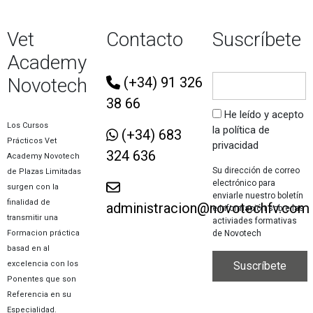
Vet
Contacto
Suscríbete
Academy
Novotech
(+34) 91 326
38 66
He leído y acepto
Los Cursos
la política de
(+34) 683
Prácticos Vet
privacidad
324 636
Academy Novotech
Su dirección de correo
de Plazas Limitadas
electrónico para
surgen con la
enviarle nuestro boletín
finalidad de
administracion@novotechfv.com
e información sobre las
transmitir una
activiades formativas
de Novotech
Formacion práctica
basad en al
excelencia con los
Ponentes que son
Referencia en su
Especialidad.