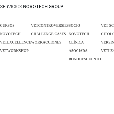
SERVICIOS
NOVOTECH GROUP
CURSOS
VETCONTROVERSIES
SOCIO
VET S
NOVOTECH
CHALLENGE CASES
NOVOTECH
CITOL
VETEXCELLENCE
WORKACCIONES
CLÍNICA
VERSI
VETWORKSHOP
ASOCIADA
VETLE
BONODESCUENTO