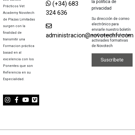
la política de
(+34) 683
Prácticos Vet
privacidad
324 636
Academy Novotech
Su dirección de correo
de Plazas Limitadas
electrónico para
surgen con la
enviarle nuestro boletín
finalidad de
administracion@novotechfv.com
e información sobre las
transmitir una
activiades formativas
de Novotech
Formacion práctica
basad en al
excelencia con los
Ponentes que son
Referencia en su
Especialidad.