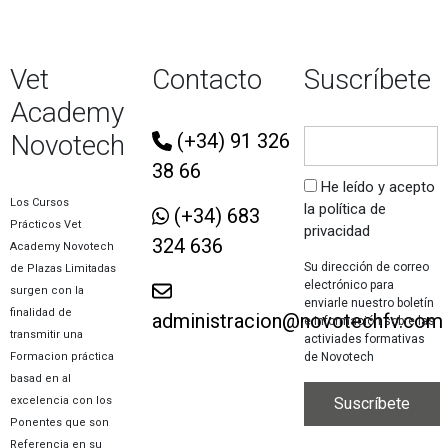
Vet
Contacto
Suscríbete
Academy
Novotech
(+34) 91 326
38 66
He leído y acepto
Los Cursos
la política de
(+34) 683
Prácticos Vet
privacidad
324 636
Academy Novotech
Su dirección de correo
de Plazas Limitadas
electrónico para
surgen con la
enviarle nuestro boletín
finalidad de
administracion@novotechfv.com
e información sobre las
transmitir una
activiades formativas
de Novotech
Formacion práctica
basad en al
excelencia con los
Ponentes que son
Referencia en su