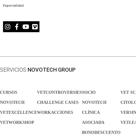
Especialidad.
SERVICIOS
NOVOTECH GROUP
CURSOS
VETCONTROVERSIES
SOCIO
VET S
NOVOTECH
CHALLENGE CASES
NOVOTECH
CITOL
VETEXCELLENCE
WORKACCIONES
CLÍNICA
VERSI
VETWORKSHOP
ASOCIADA
VETLE
BONODESCUENTO