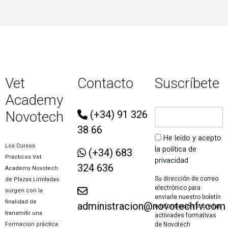
Vet
Contacto
Suscríbete
Academy
Novotech
(+34) 91 326
38 66
He leído y acepto
Los Cursos
la política de
(+34) 683
Prácticos Vet
privacidad
324 636
Academy Novotech
Su dirección de correo
de Plazas Limitadas
electrónico para
surgen con la
enviarle nuestro boletín
finalidad de
administracion@novotechfv.com
e información sobre las
transmitir una
activiades formativas
de Novotech
Formacion práctica