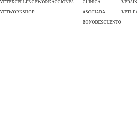
VETEXCELLENCE
WORKACCIONES
CLÍNICA
VERSI
VETWORKSHOP
ASOCIADA
VETLE
BONODESCUENTO